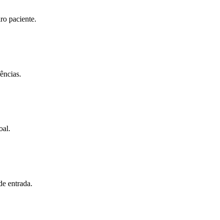
ro paciente.
ências.
oal.
de entrada.