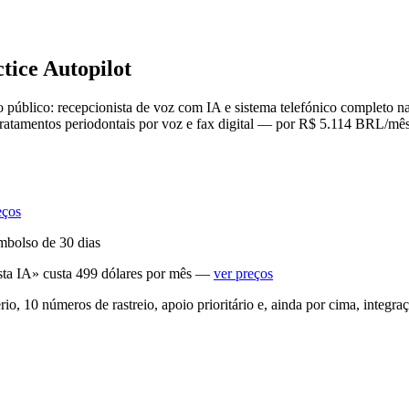
tice Autopilot
o público: recepcionista de voz com IA e sistema telefónico completo 
de tratamentos periodontais por voz e fax digital — por R$ 5.114 BRL/
eços
mbolso de 30 dias
ta IA» custa 499 dólares por mês —
ver preços
o, 10 números de rastreio, apoio prioritário e, ainda por cima, integr