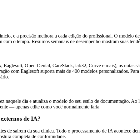
cio, e a precisão melhora a cada edição do profissional. O modelo de I
inuem com o tempo. Resumos semanais de desempenho mostram suas tendê
 Eaglesoft, Open Dental, CareStack, tab32, Curve e mais), as notas sã
gração com Eaglesoft suporta mais de 400 modelos personalizados. Par
ário.
fez naquele dia e atualiza o modelo do seu estilo de documentação. Ao 
lmente — apenas edite como você normalmente faria.
 externos de IA?
de saírem da sua clínica. Todo o processamento de IA acontece dentr
stura completa de conformidade.