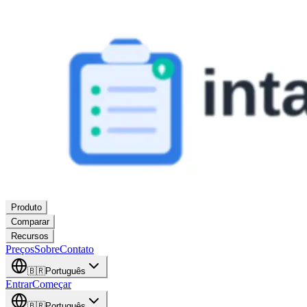
Produto
Comparar
Recursos
Preços
Sobre
Contato
🇧🇷
Português
Entrar
Começar
🇧🇷
Português