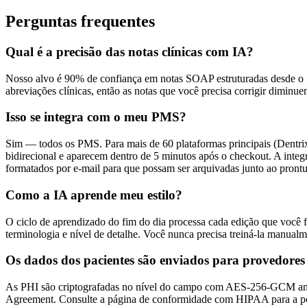
Perguntas frequentes
Qual é a precisão das notas clínicas com IA?
Nosso alvo é 90% de confiança em notas SOAP estruturadas desde o iní
abreviações clínicas, então as notas que você precisa corrigir dim
Isso se integra com o meu PMS?
Sim — todos os PMS. Para mais de 60 plataformas principais (Dentrix,
bidirecional e aparecem dentro de 5 minutos após o checkout. A inte
formatados por e-mail para que possam ser arquivadas junto ao prontu
Como a IA aprende meu estilo?
O ciclo de aprendizado do fim do dia processa cada edição que você 
terminologia e nível de detalhe. Você nunca precisa treiná-la manua
Os dados dos pacientes são enviados para provedores
As PHI são criptografadas no nível do campo com AES-256-GCM antes 
Agreement. Consulte a página de conformidade com HIPAA para a po