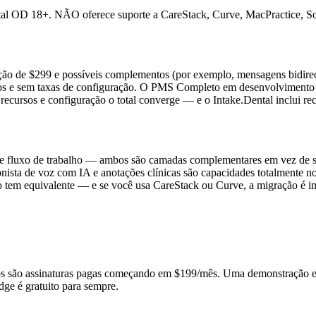
tal OD 18+. NÃO oferece suporte a CareStack, Curve, MacPractice, Sof
o de $299 e possíveis complementos (por exemplo, mensagens bidirecio
os e sem taxas de configuração. O PMS Completo em desenvolvimento é 
recursos e configuração o total converge — e o Intake.Dental inclui re
e fluxo de trabalho — ambos são camadas complementares em vez de su
ionista de voz com IA e anotações clínicas são capacidades totalmente no
tem equivalente — e se você usa CareStack ou Curve, a migração é im
anos são assinaturas pagas começando em $199/mês. Uma demonstração es
idge é gratuito para sempre.