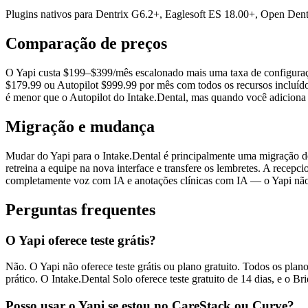
Plugins nativos para Dentrix G6.2+, Eaglesoft ES 18.00+, Open Den
Comparação de preços
O Yapi custa $199–$399/mês escalonado mais uma taxa de configuraçã
$179.99 ou Autopilot $999.99 por mês com todos os recursos incluíd
é menor que o Autopilot do Intake.Dental, mas quando você adiciona 
Migração e mudança
Mudar do Yapi para o Intake.Dental é principalmente uma migração d
retreina a equipe na nova interface e transfere os lembretes. A recepc
completamente voz com IA e anotações clínicas com IA — o Yapi não 
Perguntas frequentes
O Yapi oferece teste grátis?
Não. O Yapi não oferece teste grátis ou plano gratuito. Todos os pl
prático. O Intake.Dental Solo oferece teste gratuito de 14 dias, e o Br
Posso usar o Yapi se estou no CareStack ou Curve?