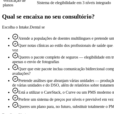
Verificação de
Sistema de elegibilidade em 3 níveis integrado
planos
Qual se encaixa no seu consultório?
Escolha o Intake.Dental se
Atende a populações de doentes multilingues e pretende um
Quer notas clínicas ao estilo dos profissionais de saúde qu
voz
Queres o pacote completo de seguros — elegibilidade em 
apenas o envio de fotografias
Quer que este pacote inclua comunicação bidirecional comp
avaliações?
Pretende análises que abranjam várias unidades — produção,
de várias unidades e do DSO, além de relatórios sobre tratamen
Está a utilizar o CareStack, o Curve ou um PMS moderno 
Prefere um sistema de preços por níveis e previsível em ve
Queres um plano para, no futuro, substituir totalmente o PM