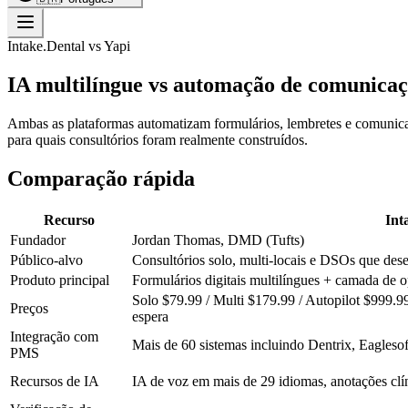
Intake.Dental vs Yapi
IA multilíngue vs automação de comunic
Ambas as plataformas automatizam formulários, lembretes e comunica
para quais consultórios foram realmente construídos.
Comparação rápida
Recurso
Int
Fundador
Jordan Thomas, DMD (Tufts)
Público-alvo
Consultórios solo, multi-locais e DSOs que des
Produto principal
Formulários digitais multilíngues + camada de
Solo $79.99 / Multi $179.99 / Autopilot $999.
Preços
espera
Integração com
Mais de 60 sistemas incluindo Dentrix, Eagleso
PMS
Recursos de IA
IA de voz em mais de 29 idiomas, anotações clí