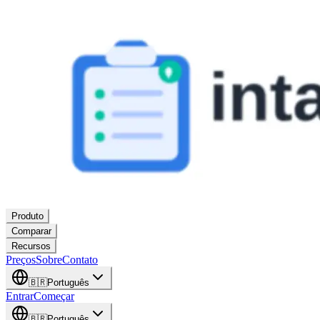
Produto
Comparar
Recursos
Preços
Sobre
Contato
🇧🇷
Português
Entrar
Começar
🇧🇷
Português