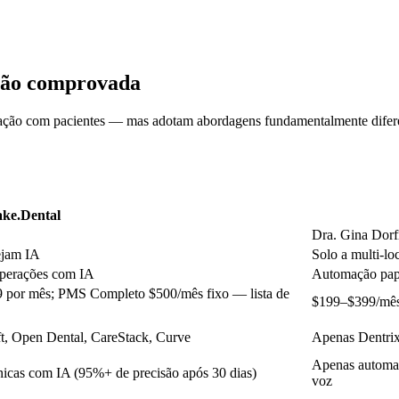
ação comprovada
ção com pacientes — mas adotam abordagens fundamentalmente diferent
ake.Dental
Dra. Gina Dorfm
ejam IA
Solo a multi-lo
 operações com IA
Automação pape
99 por mês; PMS Completo $500/mês fixo — lista de
$199–$399/mês 
ft, Open Dental, CareStack, Curve
Apenas Dentri
Apenas automaç
nicas com IA (95%+ de precisão após 30 dias)
voz