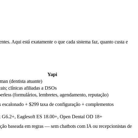
es. Aqui está exatamente o que cada sistema faz, quanto custa e
Yapi
an (dentista atuante)
cais; clínicas afiliadas a DSOs
rless (formulários, lembretes, agendamento, reputação)
escalonado + $299 taxa de configuração + complementos
x G6.2+, Eaglesoft ES 18.00+, Open Dental OD 18+
ão baseada em regras — sem chatbots com IA ou recepcionistas de