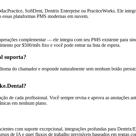
MacPractice, SoftDent, Dentrix Enterprise ou PracticeWorks. Ele inte
ndo essas plataformas PMS modernas em nuvem.
perações complementar — ele integra com seu PMS existente para sincr
mento por $500/mês fixo e você pode entrar na lista de espera.
al suporta?
 idioma do chamador e responde naturalmente sem nenhum botão pressio
ake.Dental?
ção de cada profissional. Você sempre revisa e aprova as anotações an
línicas em nenhum plano.
entes com suporte excepcional, integrações profundas para Dentrix/E
rsos de IA e quer fluxos de trabalho previsíveis baseados em regras co